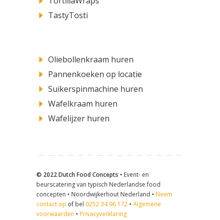
TortillaWraps
TastyTosti
​Oliebollenkraam huren
Pannenkoeken op locatie
Suikerspinmachine huren
Wafelkraam huren
Wafelijzer huren
© 2022 Dutch Food Concepts •
Event- en
beurscatering van typisch Nederlandse food
concepten • Noordwijkerhout Nederland •
Neem
contact op
of bel
0252 34 96 172
•
Algemene
voorwaarden
•
Privacyverklaring